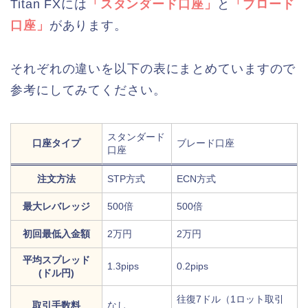
Titan FXには
「スタンダード口座」
と
「ブロード
口座」
があります。
それぞれの違いを以下の表にまとめていますので
参考にしてみてください。
スタンダード
口座タイプ
ブレード口座
口座
注文方法
STP方式
ECN方式
最大レバレッジ
500倍
500倍
初回最低入金額
2万円
2万円
平均スプレッド
1.3pips
0.2pips
(ドル円)
往復7ドル（1ロット取引
取引手数料
なし